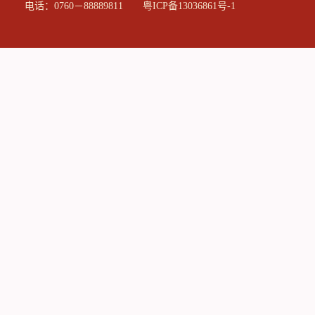
电话：0760－88889811
粤ICP备13036861号-1