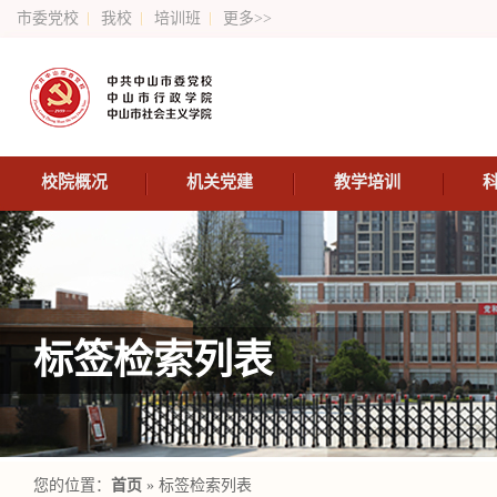
市委党校
我校
培训班
更多>>
校院概况
机关党建
教学培训
标签检索列表
您的位置：
首页
» 标签检索列表