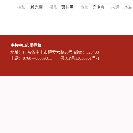
撰稿 ¦
赖光耀
摄影 ¦
萧柱民
审核 ¦
梁艳霞
来源 ¦
本站
中共中山市委党校
地址：广东省中山市博爱六路20号 邮编：528403
电话：0760－88889811
粤ICP备13036861号-1